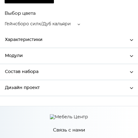
Выбор цвета
Гейнсборо силк/Дуб кальяри
Характеристики
Модули
Ширина
500
Высота
816
Состав набора
Модули системы
Глубина
480
Дизайн проект
Состав набора
Производитель
Сурская мебель
Гейнсборо силк/Дуб
*
Имя
Цвет
кальяри
Материал
МДФ
Связь с нами