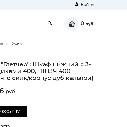
Войти
0
руб.
ие
Кухни
 "Глетчер": Шкаф нижний с 3-
иками 400, ШН3Я 400
нго силк/корпус дуб кальяри)
6
руб.
В корзину
вета