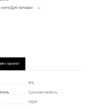
 силк/Дуб кальяри
айн проект
816
итель
Сурская мебель
МДФ