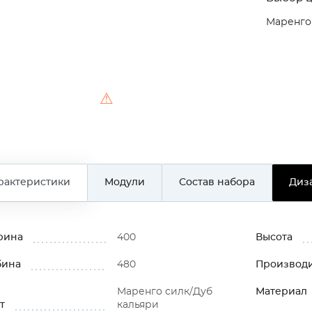
Маренго
⚠
рактеристики
Модули
Состав набора
Диз
рина
400
Высота
бина
480
Производ
Маренго силк/Дуб
Материал
т
кальяри