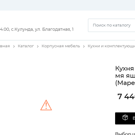
14.00, с.Кулунда, ул. Благодатная, 1
авная
Каталог
Корпусная мебель
Кухни и комплектующ
Кухня
мя ящ
(Маре
7 44
⚠
Unable to load the image!
Выбор ц