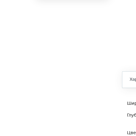
Ха
Ши
Глу
Цве