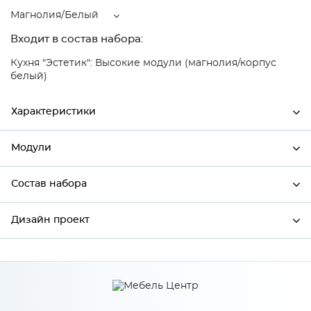
Магнолия/Белый
Входит в состав набора:
Кухня "Эстетик": Высокие модули (магнолия/корпус
белый)
Характеристики
Модули
Ширина
450
Высота
720
Состав набора
Модули системы
Глубина
320
Дизайн проект
Состав набора
Производитель
Сурская мебель
Цвет
Магнолия/Белый
*
Имя
Материал
МДФ