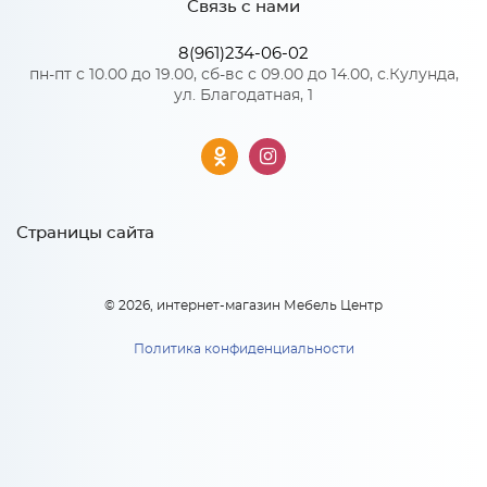
Связь с нами
*
Телефон
8(961)234-06-02
Особенности
пн-пт с 10.00 до 19.00, сб-вс с 09.00 до 14.00, с.Кулунда,
ул. Благодатная, 1
Цвет корпуса можно выбрать из трех вариантов: белый,
Ф-60 Комплект фасадов для
венге, дуб кальяри.
каркаса Эстетик НУ890
*
(МАГНОЛИЯ)
Материал 2: ЛДСП
E-mail
Ф-60 Комплект фасадов для
2 410
руб.
каркаса Эстетик НУ890
(МАГНОЛИЯ)
Страницы сайта
В корзину
2 410
руб
x 1
*
Модель кухни или ссылка
© 2026, интернет-магазин Мебель Центр
В корзину
Политика конфиденциальности
Тип вашей кухни: