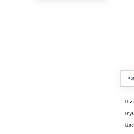
Ха
Ши
Глу
Цве