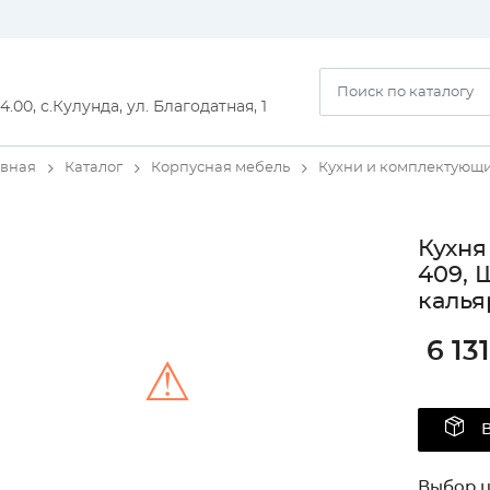
14.00, с.Кулунда, ул. Благодатная, 1
авная
Каталог
Корпусная мебель
Кухни и комплектующ
Кухня
409, 
калья
6 131
⚠
Unable to load the image!
Выбор ц