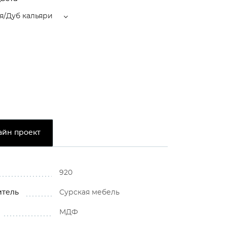
я/Дуб кальяри
айн проект
920
итель
Сурская мебель
МДФ