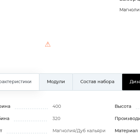
Магноли
⚠
рактеристики
Модули
Состав набора
Диз
рина
400
Высота
бина
320
Производ
т
Магнолия/Дуб кальяри
Материал