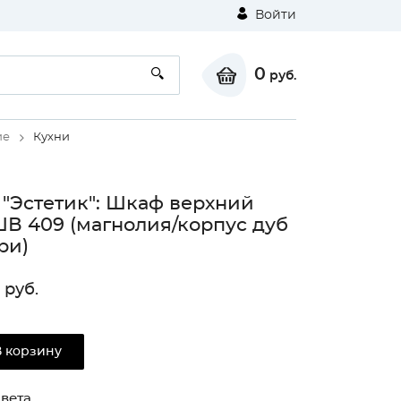
Войти
0
руб.
ие
Кухни
 "Эстетик": Шкаф верхний
ШВ 409 (магнолия/корпус дуб
ри)
руб.
В корзину
вета