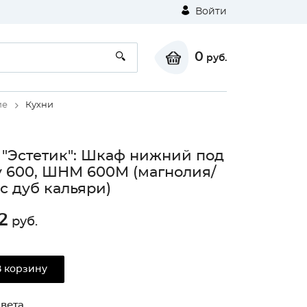
Войти
0
руб.
ие
Кухни
 "Эстетик": Шкаф нижний под
 600, ШНМ 600М (магнолия/
с дуб кальяри)
2
руб.
⚠
В корзину
Unable to load the image!
вета