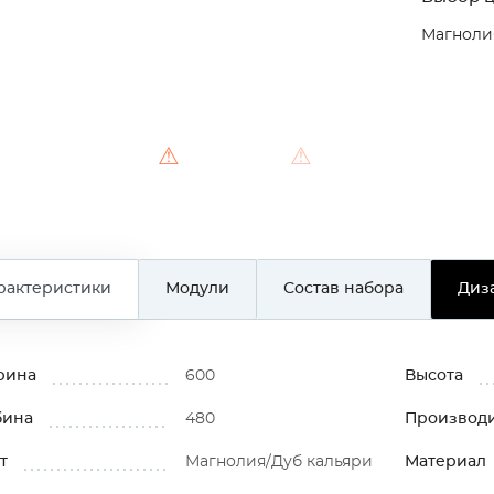
Магноли
⚠
⚠
рактеристики
Модули
Состав набора
Диз
рина
600
Высота
бина
480
Производ
т
Магнолия/Дуб кальяри
Материал