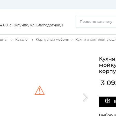
14.00, с.Кулунда, ул. Благодатная, 1
авная
Каталог
Корпусная мебель
Кухни и комплектующ
Кухня
мойку
корпу
3 09
⚠
Unable to load the image!
Выбор ц