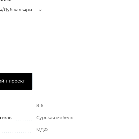
я/Дуб кальяри
айн проект
816
итель
Сурская мебель
МДФ