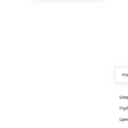
Ха
Ши
Глу
Цве