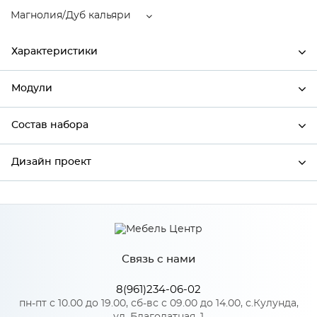
Магнолия/Дуб кальяри
Характеристики
Модули
Ширина
300
Высота
816
Состав набора
Модули системы
Глубина
480
Дизайн проект
Состав набора
Производитель
Сурская мебель
Цвет
Магнолия/Дуб кальяри
*
Имя
Материал
МДФ
Связь с нами
*
Телефон
8(961)234-06-02
Особенности
пн-пт с 10.00 до 19.00, сб-вс с 09.00 до 14.00, с.Кулунда,
ул. Благодатная, 1