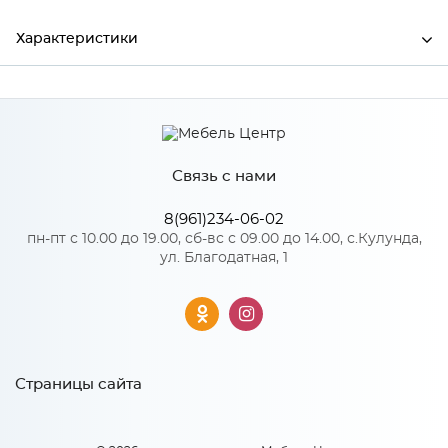
Характеристики
Ширина
3000
Высота
32
Связь с нами
Глубина
0.5
Производитель
СКИФ
8(961)234-06-02
пн-пт с 10.00 до 19.00, сб-вс с 09.00 до 14.00, с.Кулунда,
Цвет
№296АР Полярная звезда
ул. Благодатная, 1
Особенности
Количество упаковок: 1
Страницы сайта