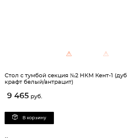
⚠
⚠
Стол с тумбой секция №2 НКМ Кент-1 (дуб
крафт белый/антрацит)
9 465
руб.
В корзину