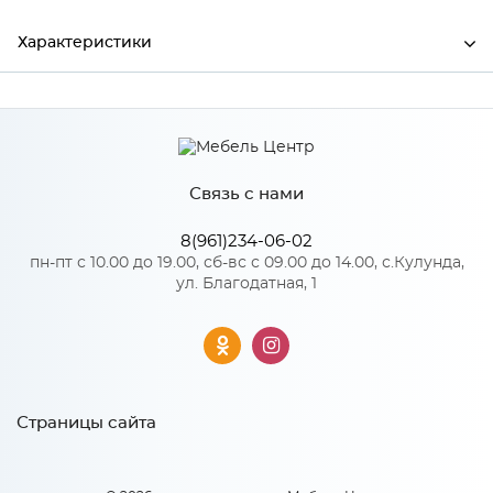
Характеристики
Ширина
1200
Высота
1400
Связь с нами
Глубина
280
Производитель
Росток
8(961)234-06-02
пн-пт с 10.00 до 19.00, сб-вс с 09.00 до 14.00, с.Кулунда,
Цвет
Дуб Баррик/Дуб баррик
ул. Благодатная, 1
Материал
ЛДСП
Особенности
Страницы сайта
Тип сборки: Универсальная
Материал 2: ЛДСП