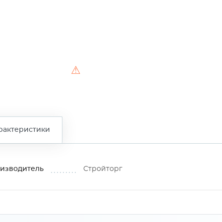
⚠
рактеристики
изводитель
Стройторг