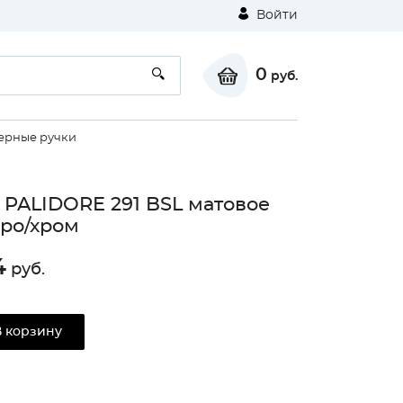
Войти
0
руб.
ерные ручки
 PALIDORE 291 BSL матовое
ро/хром
4
руб.
В корзину