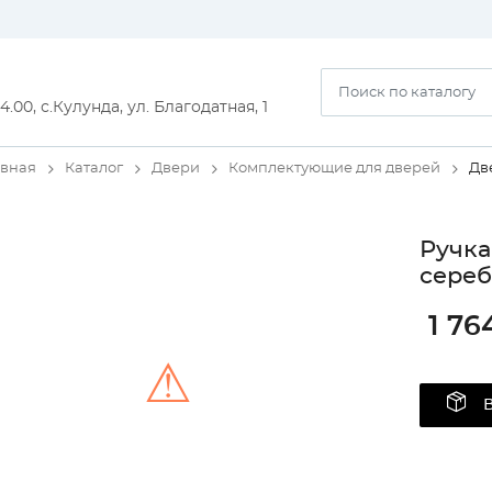
14.00, с.Кулунда, ул. Благодатная, 1
авная
Каталог
Двери
Комплектующие для дверей
Дв
Ручка
сереб
1 76
⚠
Unable to load the image!