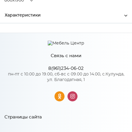
800x1900
Характеристики
Ширина
800
Высота
120
Связь с нами
Глубина
1900
Производитель
MagicSoft
8(961)234-06-02
пн-пт с 10.00 до 19.00, сб-вс с 09.00 до 14.00, с.Кулунда,
ул. Благодатная, 1
Особенности
Пружинный блок "Bonnell", кокосовая койра 20 мм,
спанбонд. Количество пружин на 1 м2: 110. Диаметр
проволоки, мм: 2,2 Всота матраса: 120
Страницы сайта
Размер спального места: 800х1900
Количество упаковок: 1